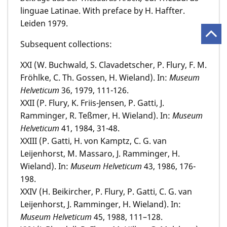
linguae Latinae. With preface by H. Haffter.
Leiden 1979.
Subsequent collections:
XXI (W. Buchwald, S. Clavadetscher, P. Flury, F. M.
Fröhlke, C. Th. Gossen, H. Wieland). In:
Museum
Helveticum
36, 1979, 111-126.
XXII (P. Flury, K. Friis-Jensen, P. Gatti, J.
Ramminger, R. Teßmer, H. Wieland). In:
Museum
Helveticum
41, 1984, 31-48.
XXIII (P. Gatti, H. von Kamptz, C. G. van
Leijenhorst, M. Massaro, J. Ramminger, H.
Wieland). In:
Museum Helveticum
43, 1986, 176-
198.
XXIV (H. Beikircher, P. Flury, P. Gatti, C. G. van
Leijenhorst, J. Ramminger, H. Wieland). In:
Museum Helveticum
45, 1988, 111–128.