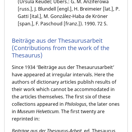
(Ursula Keudel; Übers.: G. M. Anziferowa
[russ.], J. Blundell [engl.], H. Breimeier [lat.], P.
Gatti [ital.], M. González-Haba de Kröner
[span.], F. Paschoud [franz.]). 1990. 72 S.
Beiträge aus der Thesaurusarbeit
(Contributions from the work of the
Thesaurus)
Since 1934 ‘Beiträge aus der Thesaurusarbeit’
have appeared at irregular intervals. Here the
authors of dictionary articles publish results of
their work which cannot be accommodated in
the articles themselves. The first six of these
collections appeared in
Philologus
, the later ones
in
Museum Helveticum.
The first twenty are
reprinted in:
Beiträge aus der Thesaurus-Arbeit,
ed. Thesaurus