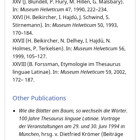
XXV (J. Blundell, P. Flury, M. Hillen, G. Malsbary).
In:
Museum Helveticum
47, 1990, 222–234.
XXVI (H. Beikircher, I. Hajdú, J. Schwind, S.
Stirnemann). In:
Museum Helveticum
50, 1993,
170–184.
XXVII (H. Beikircher, N. Delhey, I. Hajdú, N.
Holmes, P. Terkelsen). In:
Museum Helveticum
56,
1999, 105–127.
XXVIII (B. Forssman, Etymologie im Thesaurus
linguae Latinae). In:
Museum Helveticum
59, 2002,
172– 187.
Other Publications
Wie die Blätter am Baum, so wechseln die Wörter.
100 Jahre Thesaurus linguae Latinae. Vorträge
der Veranstaltungen am 29. und 30. Juni 1994 in
München
, hrsg. v. Dietfried Krömer (Beiträge